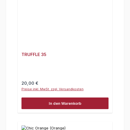
TRUFFLE 35
Regulärer Preis:
20,00 €
Preise inkl. MwSt. zzgl. Versandkosten
In den Warenkorb