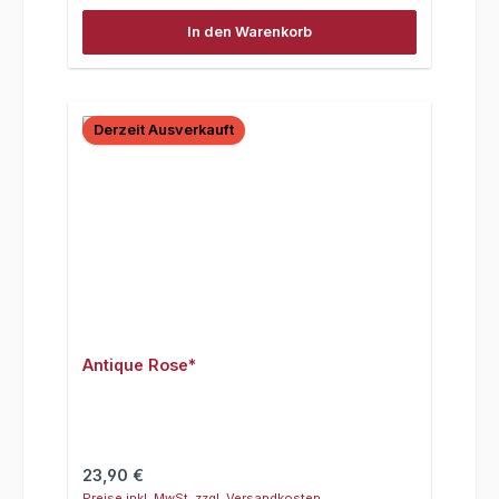
In den Warenkorb
Derzeit Ausverkauft
Antique Rose*
Regulärer Preis:
23,90 €
Preise inkl. MwSt. zzgl. Versandkosten