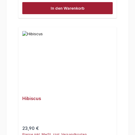
In den Warenkorb
Hibiscus
Regulärer Preis:
23,90 €
Preise inkl. MwSt. zzgl. Versandkosten