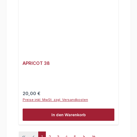
APRICOT 38
Regulärer Preis:
20,00 €
Preise inkl. MwSt. zzgl. Versandkosten
In den Warenkorb
Seite
Seite
Seite
Seite
Seite
1
2
3
4
5