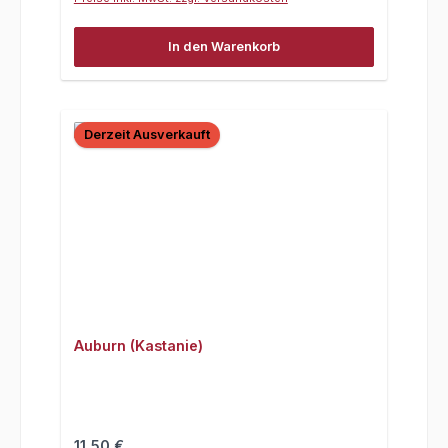
In den Warenkorb
Derzeit Ausverkauft
Auburn (Kastanie)
Regulärer Preis:
11,50 €