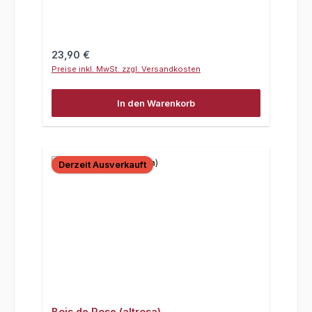
Regulärer Preis:
23,90 €
Preise inkl. MwSt. zzgl. Versandkosten
In den Warenkorb
Derzeit Ausverkauft
Bois de Rose (altrosa)