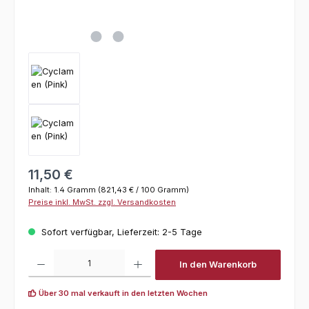
Regulärer Preis:
11,50 €
Inhalt:
1.4 Gramm
(821,43 € / 100 Gramm)
Preise inkl. MwSt. zzgl. Versandkosten
Sofort verfügbar, Lieferzeit: 2-5 Tage
Produkt Anzahl: Gib den gewünschten Wert ein oder benutze die Schaltfl
In den Warenkorb
Über 30 mal verkauft in den letzten Wochen