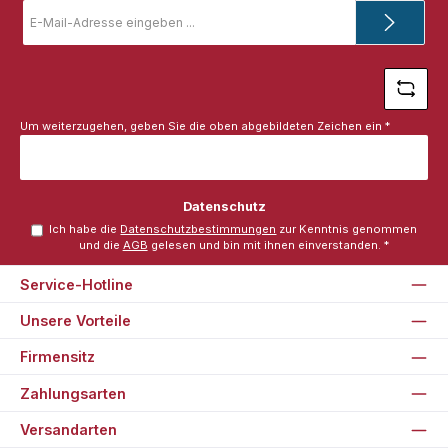
E-
Mail-
Adresse
*
Um weiterzugehen, geben Sie die oben abgebildeten Zeichen ein
*
Datenschutz
Ich habe die
Datenschutzbestimmungen
zur Kenntnis genommen
und die
AGB
gelesen und bin mit ihnen einverstanden.
*
Service-Hotline
Unsere Vorteile
Firmensitz
Zahlungsarten
Versandarten