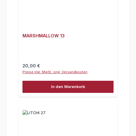
MARSHMALLOW 13
Regulärer Preis:
20,00 €
Preise inkl. MwSt. zzgl. Versandkosten
In den Warenkorb