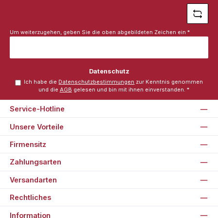
Um weiterzugehen, geben Sie die oben abgebildeten Zeichen ein
*
Datenschutz
Ich habe die
Datenschutzbestimmungen
zur Kenntnis genommen
und die
AGB
gelesen und bin mit ihnen einverstanden.
*
Service-Hotline
Unsere Vorteile
Firmensitz
Zahlungsarten
Versandarten
Rechtliches
Information