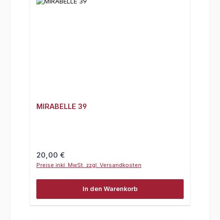
MIRABELLE 39
Regulärer Preis:
20,00 €
Preise inkl. MwSt. zzgl. Versandkosten
In den Warenkorb