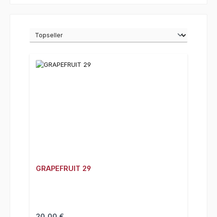
GRAPEFRUIT 29
Regulärer Preis:
20,00 €