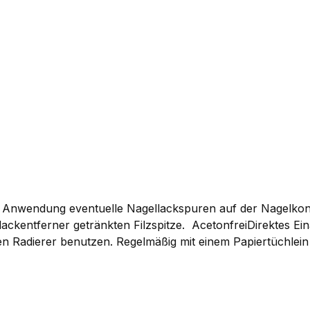
In den Warenkorb
Anwendung eventuelle Nagellackspuren auf der Nagelkontu
ellackentferner getränkten Filzspitze. AcetonfreiDirektes 
Radierer benutzen. Regelmäßig mit einem Papiertüchlein a
e beigefügten Ersatzspitzen ersetzen.INGREDIENTS: Ethyl A
. [F91670/3]HALTBARKEIT nach Öffnung: 24 Monate