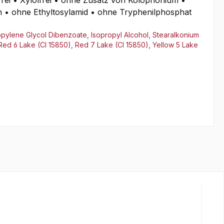
frei • Xylolfrei • ohne Zusatz von Kolophonium •
en • ohne Ethyltosylamid • ohne Tryphenilphosphat
propylene Glycol Dibenzoate, Isopropyl Alcohol, Stearalkonium
 Red 6 Lake (CI 15850), Red 7 Lake (CI 15850), Yellow 5 Lake