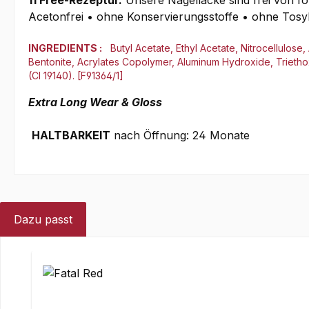
11 Free-Rezeptur.
Unsere Nagellacke sind frei von fo
Acetonfrei • ohne Konservierungsstoffe • ohne Tosyl
INGREDIENTS :
Butyl Acetate, Ethyl Acetate, Nitrocellulos
Bentonite, Acrylates Copolymer, Aluminum Hydroxide, Triethox
(CI 19140). [F91364/1]
Extra Long Wear & Gloss
HALTBARKEIT
nach Öffnung: 24 Monate
Dazu passt
Produktgalerie überspringen