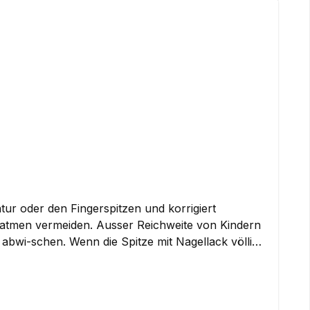
r oder den Fingerspitzen und korrigiert
Einatmen vermeiden. Ausser Reichweite von Kindern
bwi-schen. Wenn die Spitze mit Nagellack völlig
cetate, Butyl Acetate, Isopropyl Alcohol, Dibutyl