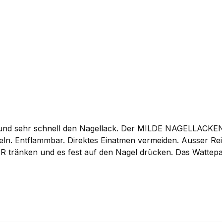
utter, Tocopheryl Acetate, Silica, VP/Hexadecene Copol
scorbyl Palmitate, Glyceryl Stearate, Citrid Acid, Synthet
niol, Linalool, Hydroxycitronellal, Citronellol, Alpha-Isom
Iron Oxides (CI 77492), Yellow 5 Lake (CI 19140), Red 6 Lake (CI 15850), Iron 
(CI 19140), Carmine (CI 75470)). [F505/5] HALTBARKEIT 
h und sehr schnell den Nagellack. Der MILDE NAGELLACKEN
ntflammbar. Direktes Einatmen vermeiden. Ausser Reichweite
nken und es fest auf den Nagel drücken. Das Wattepad s
s dann mit einer Bewegung weg. Eine zweite Anwendung ka
ein. Waschen Sie sich anschließend sorgfältig die Hände
een 6 (CI 61565).[F911/1]HALTBARKEIT nach Öffnung: 24 