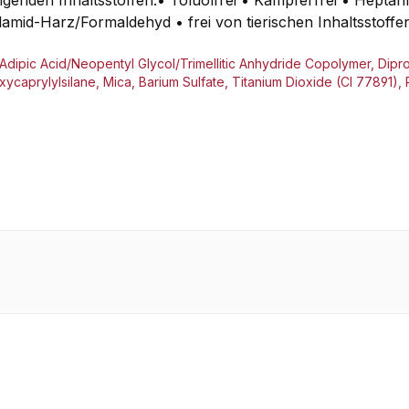
lgenden Inhaltsstoffen:• Toluolfrei • Kampferfrei • Heptan
amid-Harz/Formaldehyd • frei von tierischen Inhaltsstoff
e, Adipic Acid/Neopentyl Glycol/Trimellitic Anhydride Copolymer, Di
ycaprylylsilane, Mica, Barium Sulfate, Titanium Dioxide (CI 77891),