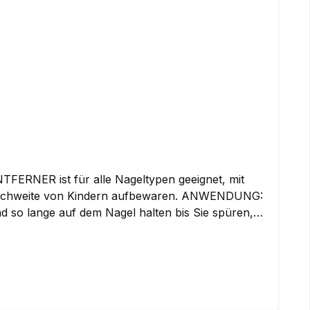
ymer, Fragrance (Parfum), Propylparaben, Aloe
ic Fluorphlogopite, Calcium Aluminum Borosilicate,
ethyl Ionone, (+/- Red 6 (CI 15850), Titanium
Oxides (CI
nach Öffnung: 24 Monate
TFERNER ist für alle Nageltypen geeignet, mit
 von Kindern aufbewaren. ANWENDUNG:
o lange auf dem Nagel halten bis Sie spüren,
nn bei dunklen Nagellackfarben, oder wenn
. INGREDIENTS: Acetone, Water (Aqua), Butyl
Monate