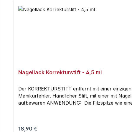
Nagellack Korrekturstift - 4,5 ml
Der KORREKTURSTIFT entfernt mit einer einzigen 
Manikürfehler. Handlicher Stift, mit einer mit Nag
aufbewaren.ANWENDUNG: Die Filzspitze wie einen 
verfärbt ist, mit einer der neuen in der Überkapp
Adipate, Caprylic/Capric Triglyceride, Limonene
Regulärer Preis:
18,90 €