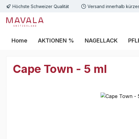
Höchste Schweizer Qualität
Versand innerhalb kürzes
m Hauptinhalt springen
Zur Suche springen
Zur Hauptnavigation springen
Home
AKTIONEN %
NAGELLACK
PFL
Cape Town - 5 ml
Bildergalerie überspringen