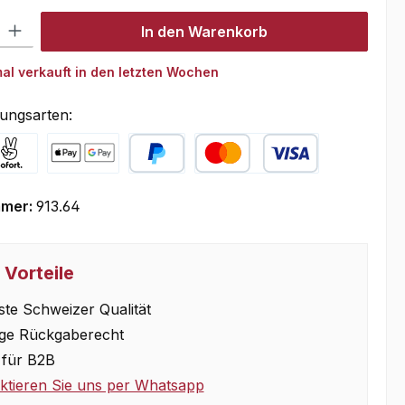
l: Gib den gewünschten Wert ein oder benutze die Schaltflächen um
In den Warenkorb
al verkauft in den letzten Wochen
ungsarten:
y with Klarna
Online zahlen
PayPal
Kredit- oder Debitkarte
mmer:
913.64
 Vorteile
te Schweizer Qualität
ge Rückgaberecht
für B2B
ktieren Sie uns per Whatsapp