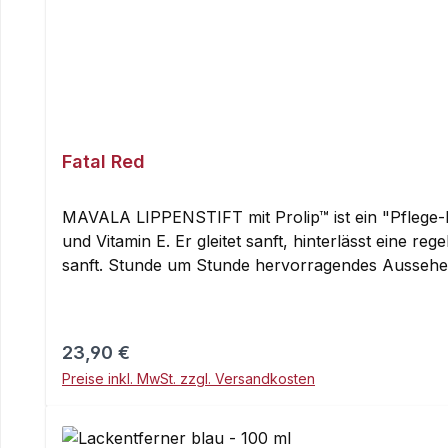
Fatal Red
MAVALA LIPPENSTIFT mit Prolip™ ist ein "Pflege-
und Vitamin E. Er gleitet sanft, hinterlässt eine 
sanft. Stunde um Stunde hervorragendes Ausse
der abgeschrägten Seite oder mit einem Lippenpins
pressen, um den Überschuss an Lippenstift zu ent
fixieren. Für einen satin-glänzender Effekt, den
Regulärer Preis:
23,90 €
Lippenstift leicht die Lippen pudern. Für eine sau
Preise inkl. MwSt. zzgl. Versandkosten
des Lippenstifts ausgewählt wird, dann den Lippenstift
Tetraisostearate, Ceresin, Microcrystalline Wax (
Myristate, Stearyl Dimethicone, Euphorbia Cerifera