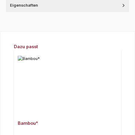
Eigenschaften
Produktgalerie überspringen
Dazu passt
Bambou*