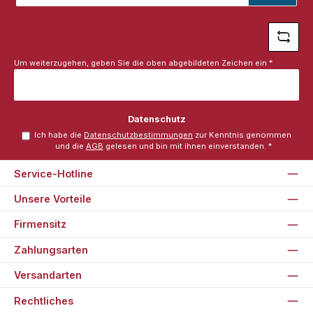
Adresse
*
Um weiterzugehen, geben Sie die oben abgebildeten Zeichen ein
*
Datenschutz
Ich habe die
Datenschutzbestimmungen
zur Kenntnis genommen
und die
AGB
gelesen und bin mit ihnen einverstanden.
*
Service-Hotline
Unsere Vorteile
Firmensitz
Zahlungsarten
Versandarten
Rechtliches