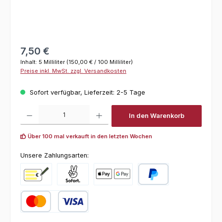
Regulärer Preis:
7,50 €
Inhalt:
5 Milliliter
(150,00 € / 100 Milliliter)
Preise inkl. MwSt. zzgl. Versandkosten
Sofort verfügbar, Lieferzeit: 2-5 Tage
Produkt Anzahl: Gib den gewünschten Wert ein oder benutze die Schaltfl
In den Warenkorb
Über 100 mal verkauft in den letzten Wochen
Unsere Zahlungsarten:
Vorkasse
Pay with Klarna
Online zahlen
PayPal
Kredit- oder Debitkarte