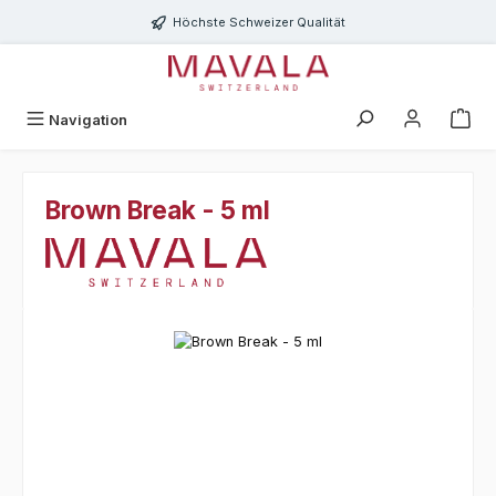
Zum Hauptinhalt springen
Höchste Schweizer Qualität
Navigation
Brown Break - 5 ml
Bildergalerie überspringen