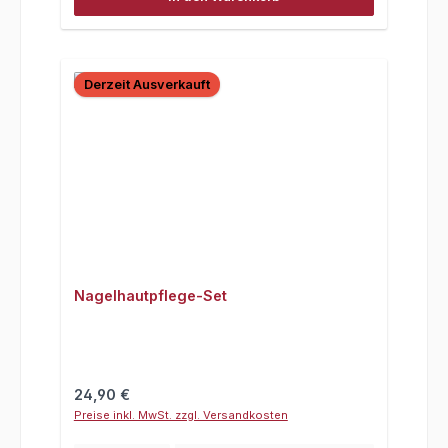
Derzeit Ausverkauft
Nagelhautpflege-Set
Regulärer Preis:
24,90 €
Preise inkl. MwSt. zzgl. Versandkosten